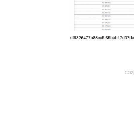
df9326477b83cc5f65bbb17d37da
CO